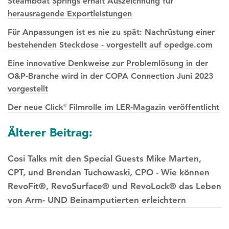
Steamboat Springs erhält Auszeichnung für
herausragende Exportleistungen
Für Anpassungen ist es nie zu spät: Nachrüstung einer
bestehenden Steckdose - vorgestellt auf opedge.com
Eine innovative Denkweise zur Problemlösung in der
O&P-Branche wird in der COPA Connection Juni 2023
vorgestellt
Der neue Click
Filmrolle im LER-Magazin veröffentlicht
®
Posts
Älterer Beitrag:
Navigation
Cosi Talks mit den Special Guests Mike Marten,
CPT, und Brendan Tuchowaski, CPO - Wie können
RevoFit®, RevoSurface® und RevoLock® das Leben
von Arm- UND Beinamputierten erleichtern