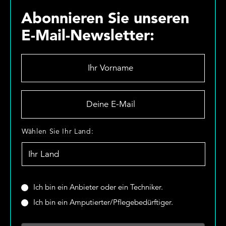
Abonnieren Sie unseren
E-Mail-Newsletter:
I
h
r
V
D
o
e
r
i
n
n
W
Wählen Sie Ihr Land:
a
e
ä
m
E
h
e
-
l
*
M
e
a
n
S
Ich bin ein Anbieter oder ein Techniker.
i
S
i
Ich bin ein Amputierter/Pflegebedürftiger.
l
i
n
*
e
d