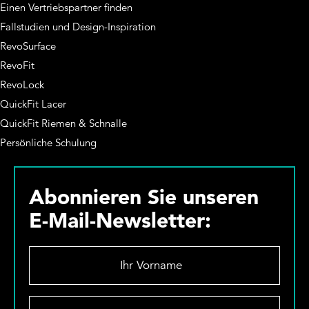
Einen Vertriebspartner finden
Fallstudien und Design-Inspiration
RevoSurface
RevoFit
RevoLock
QuickFit Lacer
QuickFit Riemen & Schnalle
Persönliche Schulung
Abonnieren Sie unseren
E-Mail-Newsletter:
I
h
r
V
D