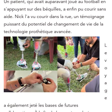
Un patient, qui avait auparavant joué au football en
s'appuyant sur des béquilles, a enfin pu courir sans
aide. Nick l'a vu courir dans la rue, un témoignage
puissant du potentiel de changement de vie de la
technologie prothétique avancée.
L
e
v
o
y
a
g
e
a également jeté les bases de futures