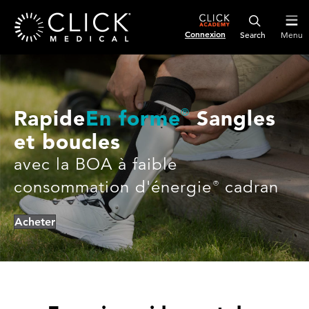
Connexion
Menu
Rapide
En forme
Sangles
®
et boucles
avec la BOA à faible
consommation d'énergie
cadran
®
Acheter