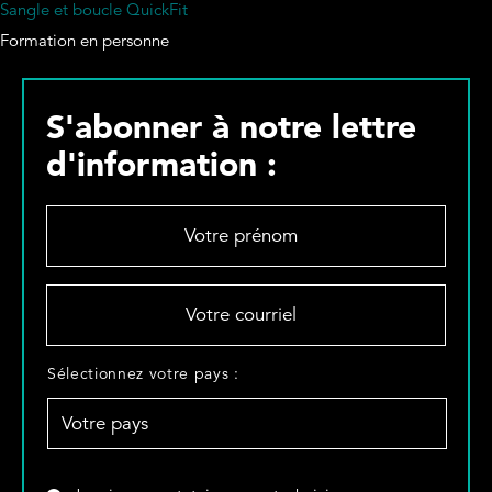
Sangle et boucle QuickFit
Formation en personne
S'abonner à notre lettre
d'information :
V
o
t
r
V
e
o
p
t
r
r
S
Sélectionnez votre pays :
é
e
é
n
c
l
o
o
e
m
u
c
*
r