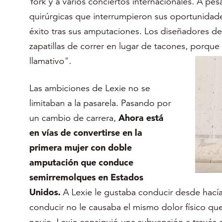
York y a varios conciertos internacionales. A pe
quirúrgicas que interrumpieron sus oportunidad
éxito tras sus amputaciones. Los diseñadores de
zapatillas de correr en lugar de tacones, porque 
llamativo".
Las ambiciones de Lexie no se
limitaban a la pasarela. Pasando por
un cambio de carrera,
Ahora está
en vías de convertirse en la
primera mujer con doble
amputación que conduce
semirremolques en Estados
Unidos.
A Lexie le gustaba conducir desde hac
conducir no le causaba el mismo dolor físico qu
novio, Lexie consiguió una subvención a través 