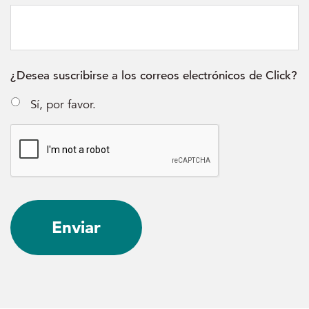
¿Desea suscribirse a los correos electrónicos de Click?
Sí, por favor.
C
A
P
T
C
H
A