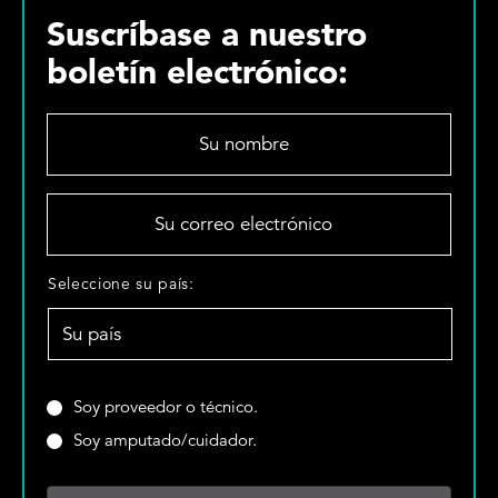
Suscríbase a nuestro
boletín electrónico:
S
u
n
o
S
m
u
b
c
r
o
S
Seleccione su país:
e
r
e
*
r
l
e
e
o
c
e
c
¿
Soy proveedor o técnico.
l
i
E
Soy amputado/cuidador.
e
o
s
c
n
u