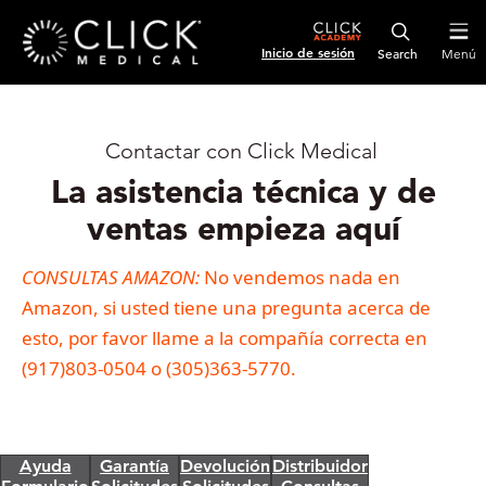
Inicio de sesión
Menú
®
Contactar con Click Medical
La asistencia técnica y de
ventas empieza aquí
CONSULTAS AMAZON:
No vendemos nada en
Amazon, si usted tiene una pregunta acerca de
esto, por favor llame a la compañía correcta en
(917)803-0504 o (305)363-5770.
Ayuda
Garantía
Devolución
Distribuidor