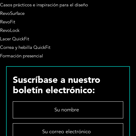
Casos prácticos e inspiración para el diseño
RevoSurface
RevoFit
RevoLock
Lacer QuickFit
Correa y hebilla QuickFit
Formación presencial
Suscríbase a nuestro
boletín electrónico:
S
u
n
o
S
m
u