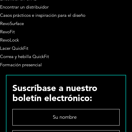
Encontrar un distribuidor
Casos prácticos e inspiración para el diseño
RevoSurface
RevoFit
RevoLock
Lacer QuickFit
Correa y hebilla QuickFit
Formación presencial
Suscríbase a nuestro
boletín electrónico:
S
u
n
o