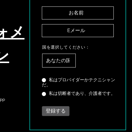
お
名
前
ォメ
E
*
メ
ー
国
ル
国を選択してください：
ン
を
*
選
択
し
て
あ
私はプロバイダーかテクニシャン
く
だ。
な
だ
た
私は切断者であり、介護者です。
さ
は
App
い
プ
：
ロ
*
バ
イ
ダ