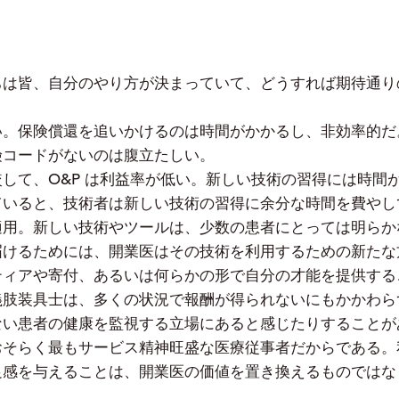
ちは皆、自分のやり方が決まっていて、どうすれば期待通り
い。保険償還を追いかけるのは時間がかかるし、非効率的だ
険コードがないのは腹立たしい。
して、O&P は利益率が低い。新しい技術の習得には時間
ていると、技術者は新しい技術の習得に余分な時間を費やし
適用。新しい技術やツールは、少数の患者にとっては明らか
届けるためには、開業医はその技術を利用するための新たな
ティアや寄付、あるいは何らかの形で自分の才能を提供する
義肢装具士は、多くの状況で報酬が得られないにもかかわら
ない患者の健康を監視する立場にあると感じたりすることが
おそらく最もサービス精神旺盛な医療従事者だからである。
足感を与えることは、開業医の価値を置き換えるものではな