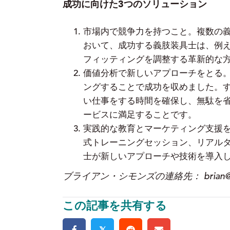
成功に向けた3つのソリューション
市場内で競争力を持つこと。複数の
おいて、成功する義肢装具士は、例えば、移
フィッティングを調整する革新的な方法（C
価値分析で新しいアプローチをとる
ングすることで成功を収めました。
い仕事をする時間を確保し、無駄を省
ービスに満足することです。
実践的な教育とマーケティング支援
式トレーニングセッション、リアル
士が新しいアプローチや技術を導入
ブライアン・シモンズの連絡先： brian@clic
この記事を共有する
𝕏