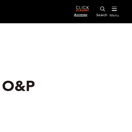
Accesso
Menu
e O&P