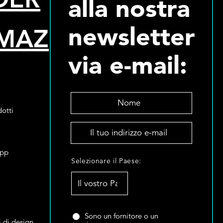
alla nostra
newsletter
MAZ
via e-mail:
N
o
otti
m
I
e
l
*
t
App
S
u
Selezionare il Paese:
e
o
l
i
e
n
z
d
i
i
S
Sono un fornitore o un
i di design
o