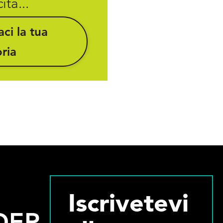
ita...
ci la tua
oria
Iscrivetevi
DER