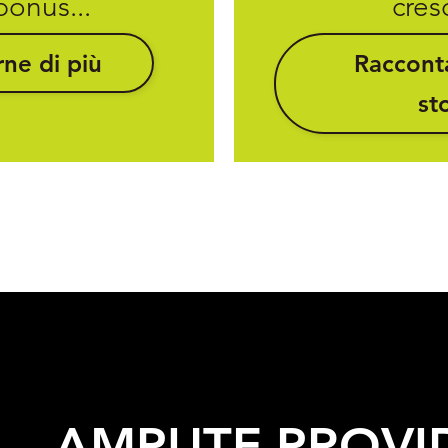
bonus...
cresc
ne di più
Racconta
st
a
AMPUTE
PROVI