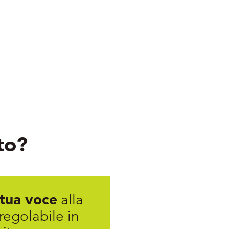
to?
 tua voce
alla
 regolabile in