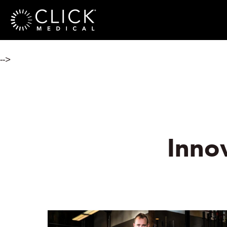
-->
Inno