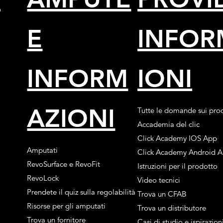
E
INFOR
INFORM
IONI
AZIONI
Tutte le domande sui prod
Accademia del clic
Click Academy IOS App
Amputati
Click Academy Android 
RevoSurface e RevoFit
Istruzioni per il prodotto
RevoLock
Video tecnici
Prendete il quiz sulla regolabilità
Trova un CFAB
Risorse per gli amputati
Trova un distributore
Trova un fornitore
Casi di studio e ispirazion