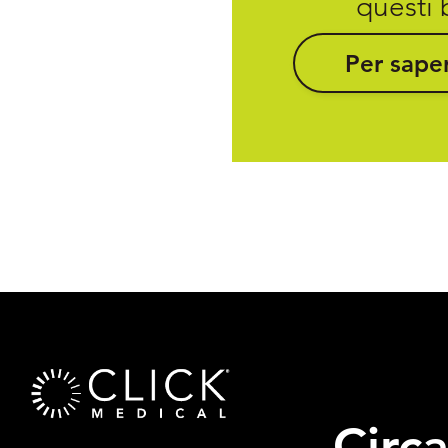
questi 
Per saper
Circ