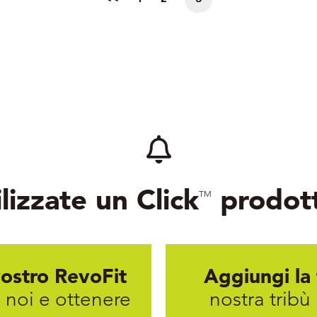
lizzate un Click
prodot
TM
vostro RevoFit
Aggiungi la
 noi e ottenere
nostra tribù