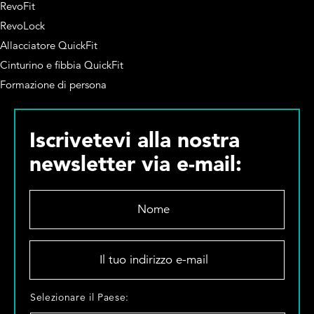
RevoFit
RevoLock
Allacciatore QuickFit
Cinturino e fibbia QuickFit
Formazione di persona
Iscrivetevi alla nostra
newsletter via e-mail:
N
o
m
e
I
*
l
t
u
S
Selezionare il Paese:
o
e