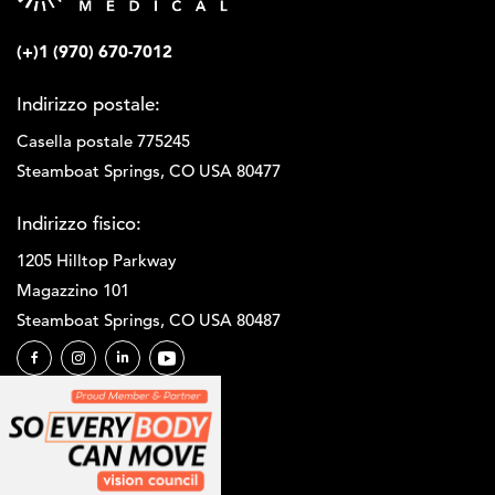
u
n
(+)1 (970) 670-7012
t
e
Indirizzo postale:
c
n
Casella postale 775245
i
Steamboat Springs, CO USA 80477
c
o
Indirizzo fisico:
?
*
1205 Hilltop Parkway
Magazzino 101
Steamboat Springs, CO USA 80487