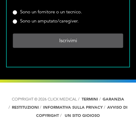
d
z
i
i
S
Sono un fornitore o un tecnico.
r
o
i
Sono un amputato/caregiver.
i
n
e
z
a
t
z
r
e
o
e
u
e
i
n
-
l
f
m
P
o
a
a
r
i
e
n
l
s
i
*
e
t
:
o
COPYRIGHT © 2026 CLICK MEDICAL /
TERMINI
/
GARANZIA
*
r
/
RESTITUZIONI
/
INFORMATIVA SULLA PRIVACY
/
AVVISO DI
e
COPYRIGHT
/
UN SITO GIOIOSO
o
u
n