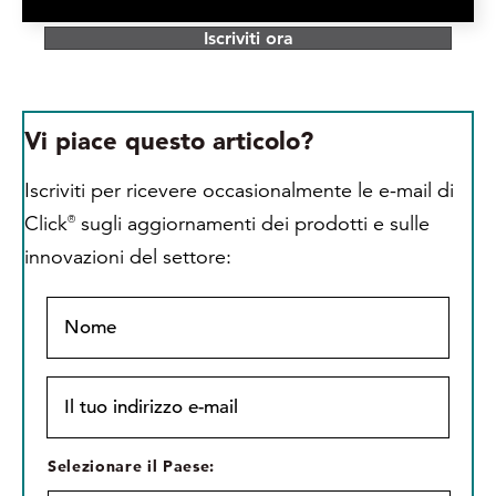
Iscriviti ora
Vi piace questo articolo?
Iscriviti per ricevere occasionalmente le e-mail di
Click
sugli aggiornamenti dei prodotti e sulle
®
innovazioni del settore:
N
o
m
e
I
*
l
t
u
S
Selezionare il Paese:
o
e