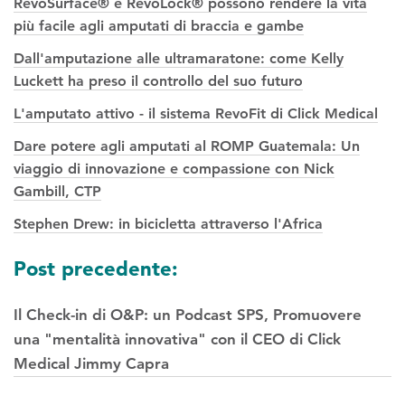
RevoSurface® e RevoLock® possono rendere la vita
più facile agli amputati di braccia e gambe
Dall'amputazione alle ultramaratone: come Kelly
Luckett ha preso il controllo del suo futuro
L'amputato attivo - il sistema RevoFit di Click Medical
Dare potere agli amputati al ROMP Guatemala: Un
viaggio di innovazione e compassione con Nick
Gambill, CTP
Stephen Drew: in bicicletta attraverso l'Africa
Navigazione
Post precedente:
tra
Il Check-in di O&P: un Podcast SPS, Promuovere
i
una "mentalità innovativa" con il CEO di Click
post
Medical Jimmy Capra