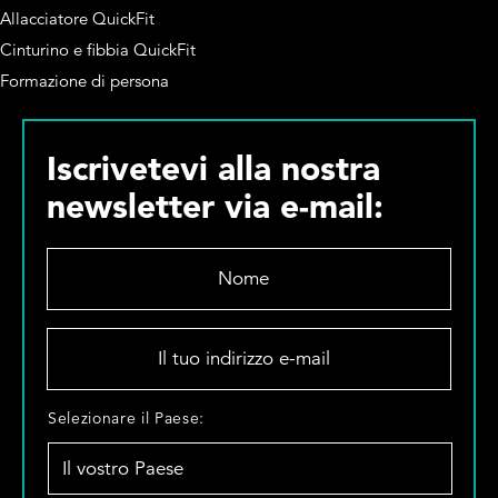
Allacciatore QuickFit
Cinturino e fibbia QuickFit
Formazione di persona
Iscrivetevi alla nostra
newsletter via e-mail:
N
o
m
e
I
*
l
t
u
S
Selezionare il Paese:
o
e
i
l
n
e