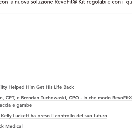
n con la nuova soluzione RevoFit® Kit regolabile con il q
lity Helped Him Get His Life Back
arten, CPT, e Brendan Tuchowaski, CPO - In che modo RevoF
braccia e gambe
elly Luckett ha preso il controllo del suo futuro
ick Medical