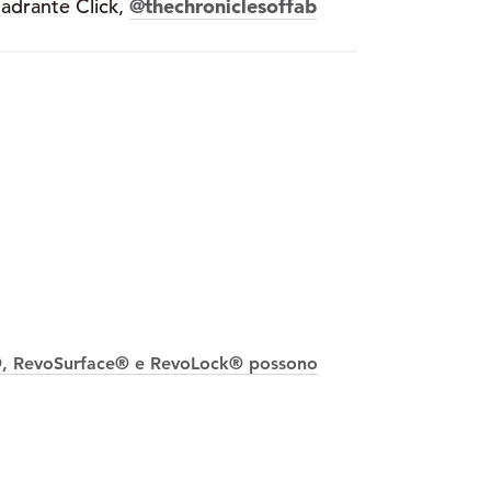
uadrante Click,
@thechroniclesoffab
it®, RevoSurface® e RevoLock® possono