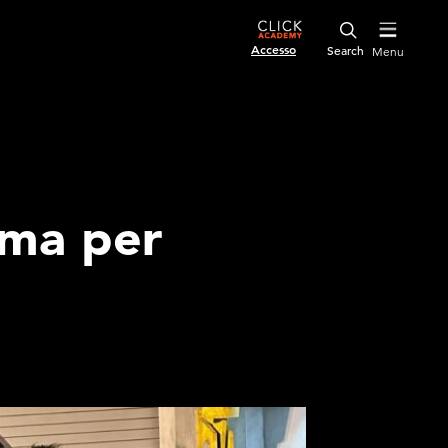
Accesso
Menu
rma per