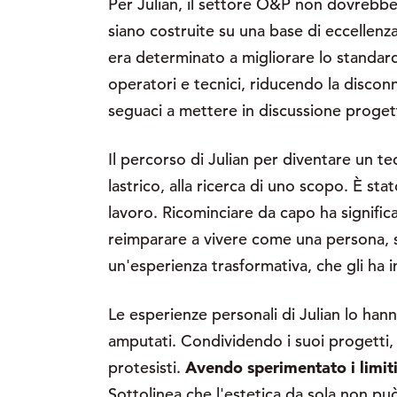
Per Julian, il settore O&P non dovrebbe 
siano costruite su una base di eccellenza
era determinato a migliorare lo standard d
operatori e tecnici, riducendo la disconn
seguaci a mettere in discussione proget
Il percorso di Julian per diventare un t
lastrico, alla ricerca di uno scopo. È sta
lavoro. Ricominciare da capo ha significat
reimparare a vivere come una persona, sv
un'esperienza trasformativa, che gli ha i
Le esperienze personali di Julian lo han
amputati. Condividendo i suoi progetti, i
protesisti.
Avendo sperimentato i limiti
Sottolinea che l'estetica da sola non può 