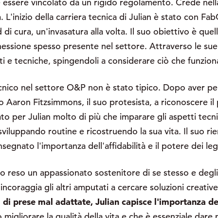
essere vincolato da un rigido regolamento. Crede nella 
. L'inizio della carriera tecnica di Julian è stato con Fa
i cura, un'invasatura alla volta. Il suo obiettivo è quello
essione spesso presente nel settore. Attraverso le sue di
ti e tecniche, spingendoli a considerare ciò che funzio
ecnico nel settore O&P non è stato tipico. Dopo aver per
to Aaron Fitzsimmons, il suo protesista, a riconoscere il p
o per Julian molto di più che imparare gli aspetti tecnic
iluppando routine e ricostruendo la sua vita. Il suo ri
nsegnato l'importanza dell'affidabilità e il potere dei le
no reso un appassionato sostenitore di se stesso e degli
ncoraggia gli altri amputati a cercare soluzioni creative
 di prese mal adattate, Julian capisce l'importanza de
migliorare la qualità della vita e che è essenziale dare pr