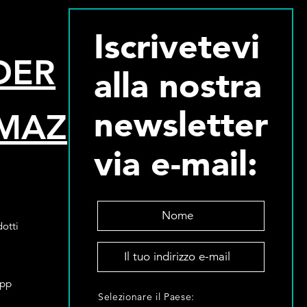
Iscrivetevi
DER
alla nostra
newsletter
MAZ
via e-mail:
N
o
otti
m
I
e
l
*
t
App
S
u
Selezionare il Paese:
e