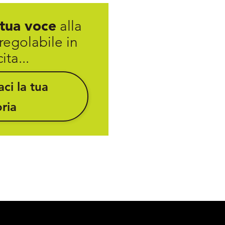
 tua voce
alla
 regolabile in
ita...
ci la tua
oria