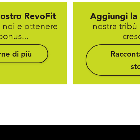
vostro RevoFit
Aggiungi la
 noi e ottenere
nostra tribù
bonus...
cresc
ne di più
Racconta
st