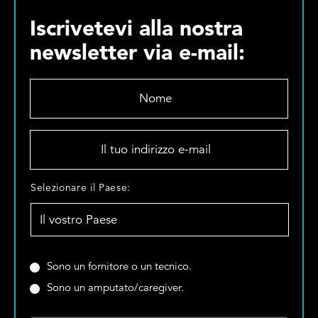
Iscrivetevi alla nostra
newsletter via e-mail:
N
o
m
e
I
*
l
t
u
S
Selezionare il Paese:
o
e
i
l
n
e
d
z
i
i
S
Sono un fornitore o un tecnico.
r
o
i
Sono un amputato/caregiver.
i
n
e
z
a
t