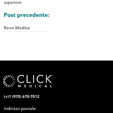
superiore
Navigazione
Post precedente:
tra
Revo Medica
i
post
(+)1 (970) 670-7012
Indirizzo postale: