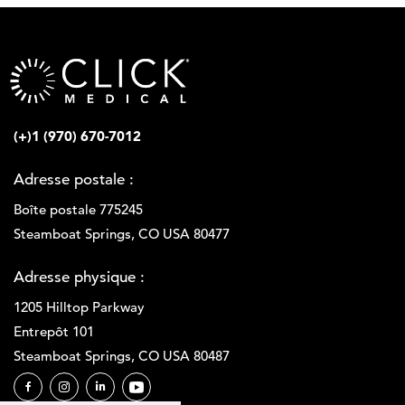
p
o
a
u
y
r
s
n
:
i
*
s
s
(+)1 (970) 670-7012
e
u
Adresse postale :
r
o
Boîte postale 775245
u
Steamboat Springs, CO USA 80477
u
n
Adresse physique :
t
e
1205 Hilltop Parkway
c
Entrepôt 101
h
Steamboat Springs, CO USA 80487
n
i
c