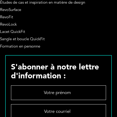
Études de cas et inspiration en matière de design
RevoSurface
RevoFit
RevoLock
Lacet QuickFit
Sangle et boucle QuickFit
Formation en personne
S'abonner à notre lettre
d'information :
V
o
t
r
V
e
o
p