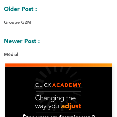
Navigation
Older Post :
des
Groupe G2M
postes
Newer Post :
Médial