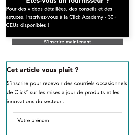
Êtes-vous un fournisseur ?
Pour des vidéos détaillées, des conseils et des
astuces, inscrivez-vous à la Click Academy - 30+
CEUs disponibles !
S'inscrire maintenant
Cet article vous plaît ?
S'inscrire pour recevoir des courriels occasionnels
de Click
sur les mises à jour de produits et les
®
innovations du secteur :
V
o
t