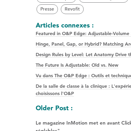
Presse
Revofit
Articles connexes :
Featured in O&P Edge: Adjustable-Volume S
Hinge, Panel, Gap, or Hybrid? Matching Arch
Design Rules by Level: Let Anatomy Drive t
The Future Is Adjustable: Old vs. New
Vu dans The O&P Edge : Outils et technique
De la salle de classe à la clinique : L'exp
choisissons l'O&P
Navigation
Older Post :
des
Le magazine InMotion met en avant Click
réglables"