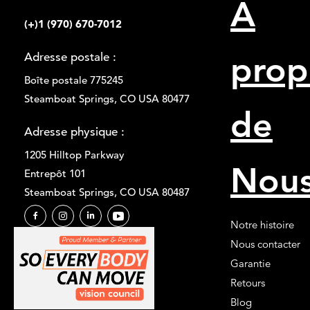
A
(+)1 (970) 670-7012
prop
Adresse postale :
Boîte postale 775245
Steamboat Springs, CO USA 80477
de
Adresse physique :
1205 Hilltop Parkway
Nou
Entrepôt 101
Steamboat Springs, CO USA 80487
Notre histoire
Nous contacter
Garantie
Retours
Blog