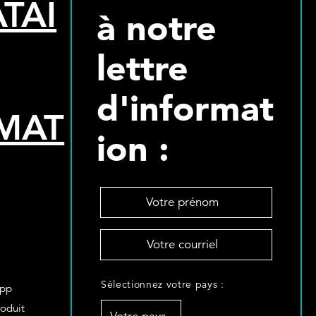
TAI
à notre
lettre
d'informat
MAT
ion :
V
o
t
V
r
o
e
t
p
S
r
Sélectionnez votre pays :
r
App
é
e
é
roduit
l
c