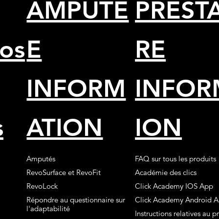
AMPUTE
PRESTA
os
E
RE
INFORM
INFOR
s
ATION
ION
Amputés
FAQ sur tous les produits
RevoSurface et RevoFit
Académie des clics
RevoLock
Click Academy IOS App
Répondre au questionnaire sur
Click Academy Android 
l'adaptabilité
Instructions relatives au p