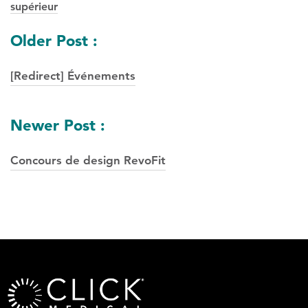
supérieur
Navigation
Older Post :
des
[Redirect] Événements
postes
Newer Post :
Concours de design RevoFit