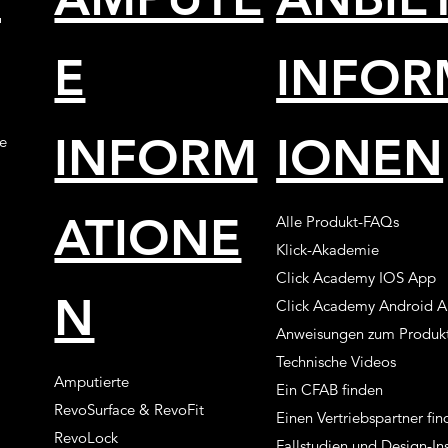
E
INFOR
INFORM
IONEN
e
ATIONE
Alle Produkt-FAQs
Klick-Akademie
Click Academy IOS App
N
Click Academy Android 
Anweisungen zum Produk
Technische Videos
Amputierte
Ein CFAB finden
RevoSurface & RevoFit
Einen Vertriebspartner fi
RevoLock
Fallstudien und Design-In