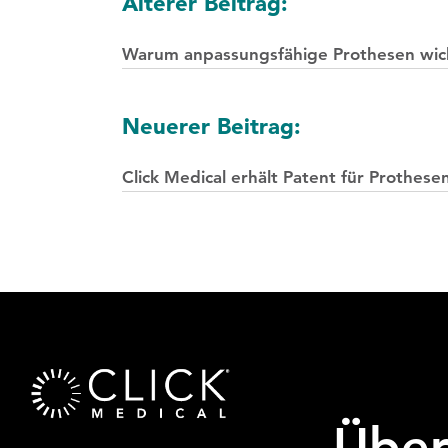
Posts
Älterer Beitrag:
Navigation
Warum anpassungsfähige Prothesen wich
Neuerer Beitrag:
Click Medical erhält Patent für Prothe
Übe