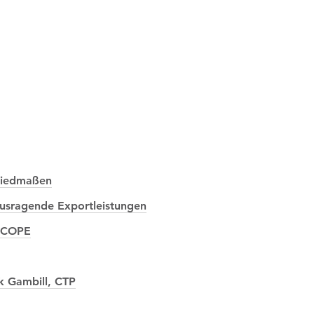
liedmaßen
ausragende Exportleistungen
 NCOPE
k Gambill, CTP