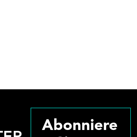
Abonniere
TER