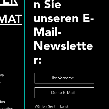
n Sie
unseren E-
MAT
Mail-
Newslette
r:
App
I
h
t
r
D
V
e
o
i
nden
r
W
n
Wählen Sie Ihr Land:
n
spiration