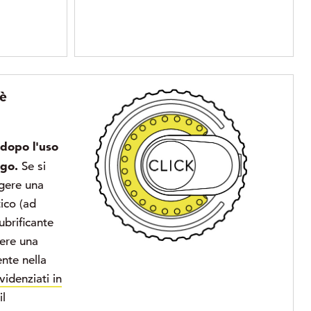
è
 dopo l'uso
ngo.
Se si
ngere una
ico (ad
brificante
tere una
ente nella
videnziati in
il