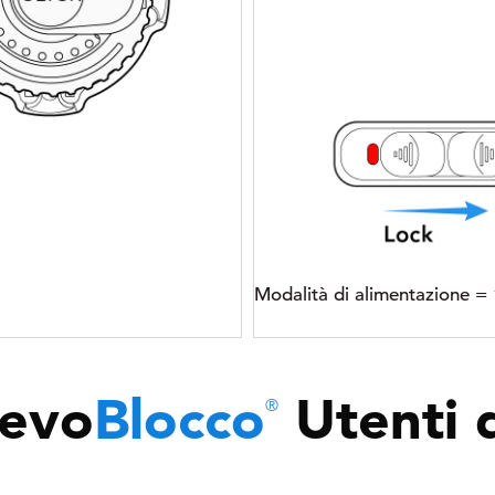
Modalità di alimentazione = “
evo
Blocco
Utenti d
®