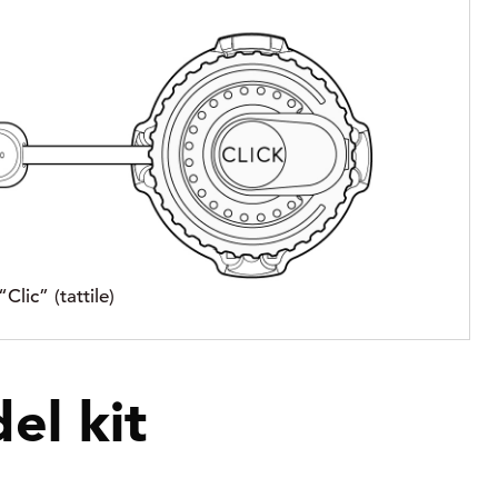
Clic” (tattile)
el kit