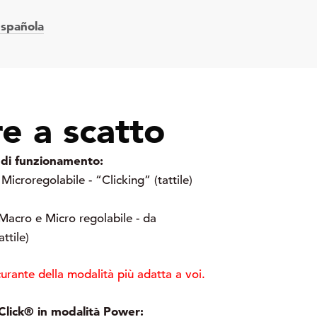
spañola
re a scatto
à di funzionamento:
Microregolabile - “Clicking” (tattile)
Macro e Micro regolabile - da
attile)
urante della modalità più adatta a voi.
 Click® in modalità Power: