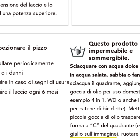
ensione del laccio e lo
 una potenza superiore.
Questo prodotto 
pezionare il pizzo
impermeabile e
sommergibile.
llare periodicamente
Sciacquare con acqua dolce
 o i danni
in acqua salata, sabbia o fa
ire in caso di segni di usura
sciacqua il quadrante, aggiu
ire il laccio ogni 6 mesi
goccia di olio per uso domest
esempio 4 in 1, WD o anche lu
per catene di biciclette). Met
piccola goccia di olio traspar
forma a “C” del quadrante (
e
giallo sull'immagine
), ruotare 