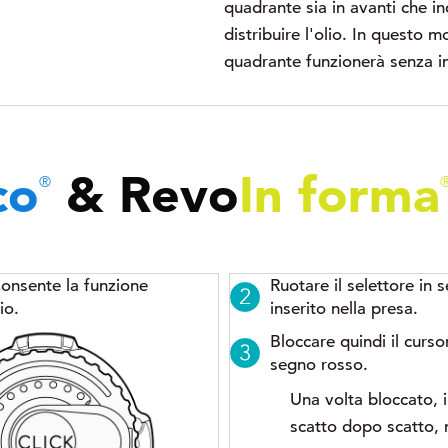
quadrante sia in avanti che in
distribuire l'olio. In questo m
quadrante funzionerà senza i
co
&
Revo
In forma
®
Consente la funzione
Ruotare il selettore in
io.
inserito nella presa.
Bloccare quindi il curs
segno rosso.
Una volta bloccato, i
scatto dopo scatto, m