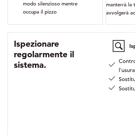
modo silenzioso mentre
manterrà la t
occupa il pizzo
avvolgerà ad
Ispezionare
Is
regolarmente il
Contro
sistema.
l'usura
Sostitu
Sostitu