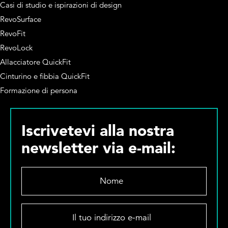
Casi di studio e ispirazioni di design
RevoSurface
RevoFit
RevoLock
Allacciatore QuickFit
Cinturino e fibbia QuickFit
Formazione di persona
Iscrivetevi alla nostra
newsletter via e-mail:
N
o
m
e
I
*
l