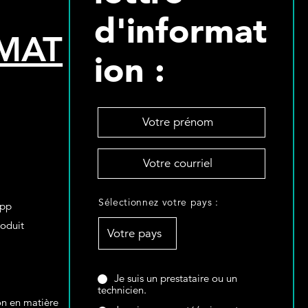
d'informat
MAT
ion :
V
o
t
V
r
o
e
t
p
S
r
Sélectionnez votre pays :
r
App
é
e
é
roduit
l
c
n
e
o
o
c
u
m
t
r
Ê
Je suis un prestataire ou un
*
i
technicien.
r
t
on en matière
o
i