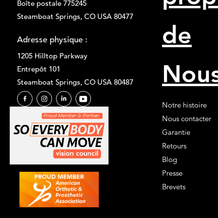
e
Boîte postale 775245
n
Steamboat Springs, CO USA 80477
?
de
Adresse physique :
1205 Hilltop Parkway
Nou
Entrepôt 101
Steamboat Springs, CO USA 80487
Notre histoire
Nous contacter
Garantie
Retours
Blog
Presse
Brevets