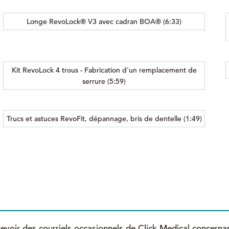
Longe RevoLock® V3 avec cadran BOA® (6:33)
Kit RevoLock 4 trous - Fabrication d'un remplacement de
serrure (5:59)
Trucs et astuces RevoFit, dépannage, bris de dentelle (1:49)
evoir des courriels occasionnels de Click Medical concernan