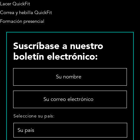
Lacer QuickFit
Correa y hebilla QuickFit
Formación presencial
Suscríbase a nuestro
boletín electrónico:
S
u
n
o
S
m
u
b
c
r
o
S
Seleccione su país:
e
r
e
*
r
l
e
e