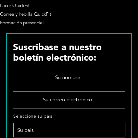
Lacer QuickFit
Correa y hebilla QuickFit
Formación presencial
Suscríbase a nuestro
boletín electrónico:
S
u
n
o
S
m
u
b
c
r
o
S
Seleccione su país:
e
r
e
*
r
l
e
e