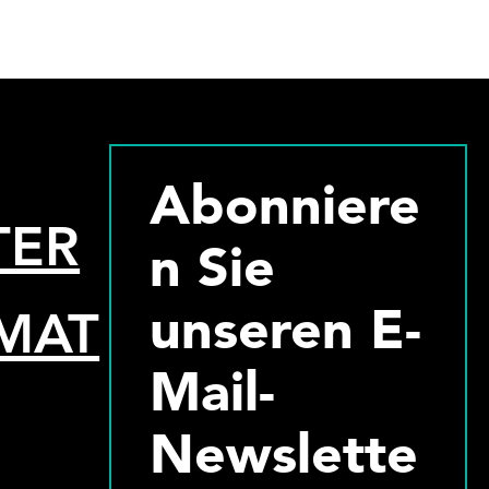
Abonniere
TER
n Sie
unseren E-
MAT
Mail-
Newslette