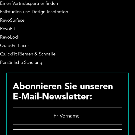
Einen Vertriebspartner finden
Fallstudien und Design-Inspiration
RevoSurface
RevoFit
RevoLock
QuickFit Lacer
QuickFit Riemen & Schnalle
Persönliche Schulung
Abonnieren Sie unseren
E-Mail-Newsletter:
I
h
r
V
D