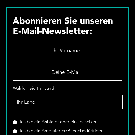
Abonnieren Sie unseren
E-Mail-Newsletter:
I
h
r
V
D
o
e
r
i
n
n
W
Wählen Sie Ihr Land:
a
e
ä
m
E
h
e
-
l
*
M
e
a
n
S
Ich bin ein Anbieter oder ein Techniker.
i
S
i
Ich bin ein Amputierter/Pflegebedürftiger.
l
i
n