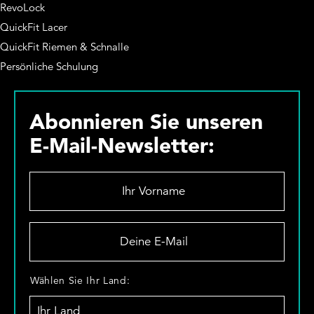
RevoLock
QuickFit Lacer
QuickFit Riemen & Schnalle
Persönliche Schulung
Abonnieren Sie unseren
E-Mail-Newsletter:
I
h
r
V
D
o
e
r
i
n
n
W
Wählen Sie Ihr Land:
a
e
ä
m
E
h