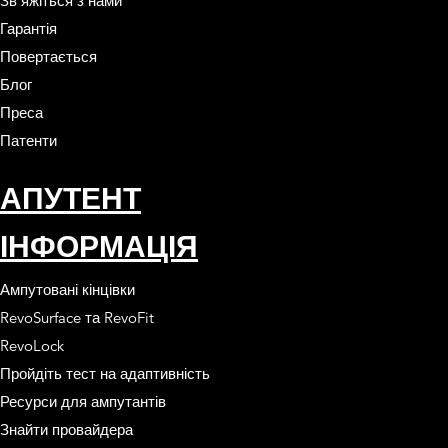
Зв'яжіться з нами
Гарантія
Повертається
Блог
Преса
Патенти
АПУТЕНТ
ІНФОРМАЦІЯ
Ампутовані кінцівки
RevoSurface та RevoFit
RevoLock
Пройдіть тест на адаптивність
Ресурси для ампутантів
Знайти провайдера