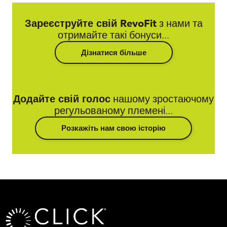
Зареєструйте свій RevoFit
з нами та
отримайте такі бонуси...
Дізнатися більше
Додайте свій голос
нашому зростаючому
регульованому племені...
Розкажіть нам свою історію