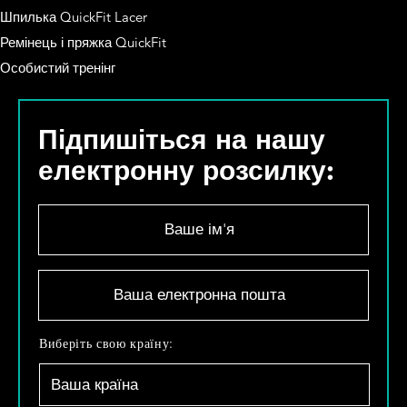
Шпилька QuickFit Lacer
Ремінець і пряжка QuickFit
Особистий тренінг
Підпишіться на нашу
електронну розсилку:
В
а
ш
е
В
і
а
м
ш
'
а
В
Виберіть свою країну:
я
е
и
*
л
б
е
е