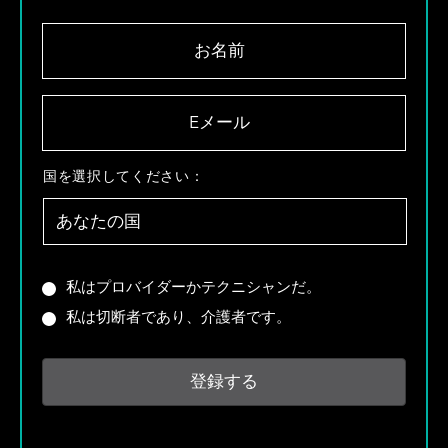
お
名
前
*
E
メ
ー
ル
国
国を選択してください：
*
を
選
択
し
て
あ
私はプロバイダーかテクニシャンだ。
く
な
私は切断者であり、介護者です。
だ
た
さ
は
い
プ
：
ロ
*
バ
イ