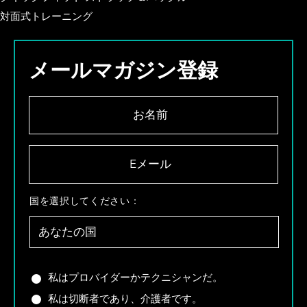
対面式トレーニング
メールマガジン登録
お
名
前
*
E
メ
ー
ル
国
国を選択してください：
*
を
選
択
し
て
あ
私はプロバイダーかテクニシャンだ。
く
な
私は切断者であり、介護者です。
だ
た