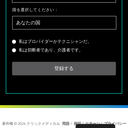
ー
ル
国
国を選択してください：
*
を
選
択
し
て
あ
私はプロバイダーかテクニシャンだ。
く
な
私は切断者であり、介護者です。
だ
た
さ
は
い
プ
：
ロ
*
バ
イ
ダ
ー
で
す
か
、
著作権 © 2026 クリックメディカル
用語
/
保証
/
リターン
/
プライバシー