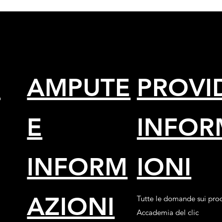
a
AMPUTE
PROVI
E
INFOR
INFORM
IONI
AZIONI
Tutte le domande sui prod
Accademia del clic