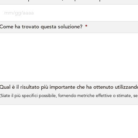
MM
Come ha trovato questa soluzione?
*
slash
GG
slash
AAAA
Qual è il risultato più importante che ha ottenuto utilizza
(Siate il più specifici possibile, fornendo metriche effettive o stimate, 