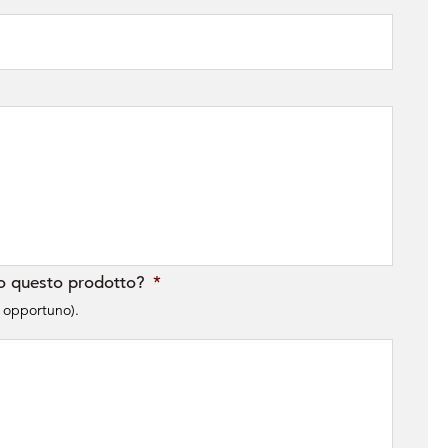
ndo questo prodotto?
*
se opportuno).