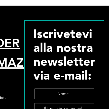
Iscrivetevi
DER
alla nostra
newsletter
MAZ
via e-mail:
N
o
otti
m
I
e