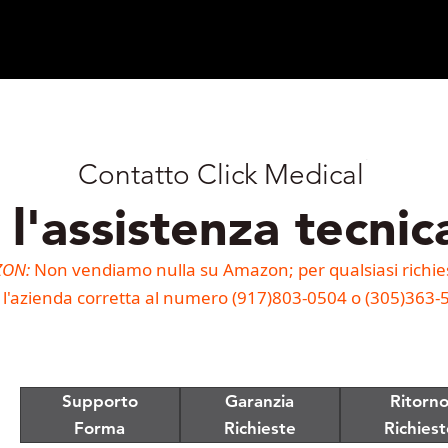
®
Contatto Click Medical
l'assistenza tecnic
ZON:
Non vendiamo nulla su Amazon; per qualsiasi richiest
 l'azienda corretta al numero (917)803-0504 o (305)363-
Supporto
Garanzia
Ritorn
Forma
Richieste
Richiest