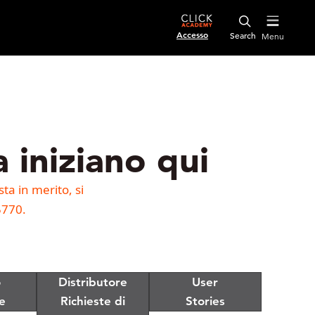
Accesso
Menu
a iniziano qui
a in merito, si
5770.
o
Distributore
User
e
Richieste di
Stories