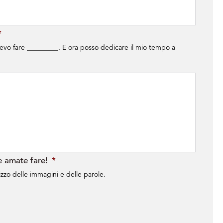
*
vevo fare _________. E ora posso dedicare il mio tempo a
he amate fare!
*
izzo delle immagini e delle parole.