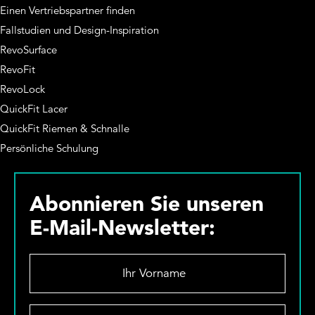
Einen Vertriebspartner finden
Fallstudien und Design-Inspiration
RevoSurface
RevoFit
RevoLock
QuickFit Lacer
QuickFit Riemen & Schnalle
Persönliche Schulung
Abonnieren Sie unseren
E-Mail-Newsletter:
I
h
r
V
D