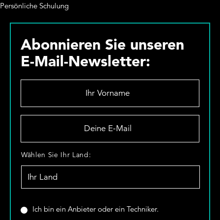
Persönliche Schulung
Abonnieren Sie unseren
E-Mail-Newsletter:
I
h
r
V
D
o
e
r
i
n
n
W
Wählen Sie Ihr Land:
a
e
ä
m
E
h
e
-
l
*
M
e
a
n
S
Ich bin ein Anbieter oder ein Techniker.
i
S
i