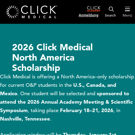
Anmeldung
Menü
2026 Click Medical
North America
Scholarship
Click Medical is offering a North America–only scholarship
U.S., Canada, and
for current O&P students in the
Mexico
sponsored to
. One student will be selected and
attend the 2026 Annual Academy Meeting & Scientific
Symposium
February 18–21, 2026
, taking place
, in
Nashville, Tennessee
.
Thursday, January 1st
Application window will be
,