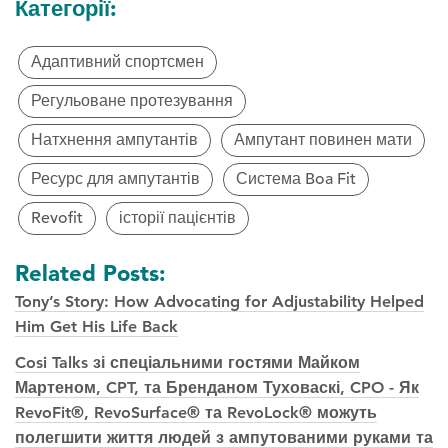
Категорії:
Адаптивний спортсмен
Регульоване протезування
Натхнення ампутантів
Ампутант повинен мати
Ресурс для ампутантів
Система Boa Fit
Revofit
історії пацієнтів
Related Posts:
Tony’s Story: How Advocating for Adjustability Helped
Him Get His Life Back
Cosi Talks зі спеціальними гостями Майком
Мартеном, CPT, та Бренданом Туховаскі, CPO - Як
RevoFit®, RevoSurface® та RevoLock® можуть
полегшити життя людей з ампутованими руками та