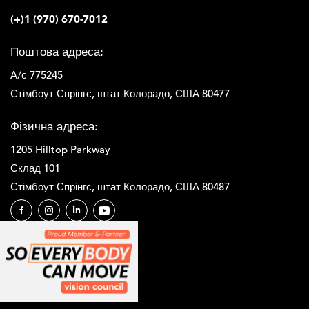
і
(+)1 (970) 670-7012
ч
н
Поштова адреса:
и
й
А/с 775245
с
Стімбоут Спрінгс, штат Колорадо, США 80477
п
е
Фізична адреса:
ц
і
1205 Hilltop Parkway
а
Склад 101
л
Стімбоут Спрінгс, штат Колорадо, США 80487
і
с
т
?
*