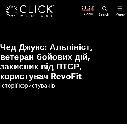
Логін
Меню
Чед Джукс: Альпініст,
ветеран бойових дій,
захисник від ПТСР,
користувач RevoFit
Історії користувачів