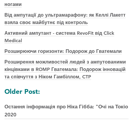
ногами
Від ампутації до ультрамарафону: як Келлі Лакетт
взяла своє майбутнє під контроль
Активний ампутант - система RevoFit від Click
Medical
Розширюючи горизонти: Подорож до Гватемали
Розширення можливостей людей з ампутованими
кінцівками в ROMP Гватемала: Подорож інновацій
та співчуття з Ніком Гамбіллом, CTP
Навігація
Older Post:
по
Остання інформація про Ніка Гібба: "Очі на Токіо
публікаціям
2020