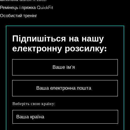
Ремінець і пряжка QuickFit
Особистий тренінг
Підпишіться на нашу
електронну розсилку:
В
а
ш
е
В
і
а
м
ш
'
а
В
Виберіть свою країну:
я
е
и
*
л
б
е
е
к
р