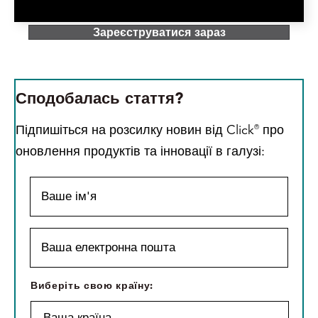
Зареєструватися зараз
Сподобалась стаття?
Підпишіться на розсилку новин від Click
про
®
оновлення продуктів та інновації в галузі:
В
а
ш
е
В
і
а
м
ш
'
а
В
Виберіть свою країну:
я
е
и
*
л
б