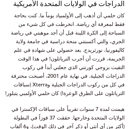
الدراجات في الولايات المتحدة الأمريكية
كان حلمي أن أذهب إلى الأولمبياد يوماً ما. كنت بحاجة
فقط لمعرفة أي رياضة. انخرطت في كل شيء من
السباحة إلى الكرة اللينة قبل أن أجد موهبتي في رياضة
الجري، والتي أكسبتني منحة دراسية في جامعة ولاية
كاليفورنيا، نورثريدج. بعد حصولي على شهادة في علم
الجريمة، قررت أن أجرب الترياتلون! في هذا الوقت
التقيت بزوجي كورتني الذي جعلني أبدأ في ركوب
الدراجات الجبلية. في نهاية عام 2001، أصبحت محترفة
في كل من ركوب الدراجات الجبلية وXterra (سباقات
الترياتلون على الطرق الوعرة!) كان حلمي الأولمبي يتبلور!
هيمنت لمدة 7 سنوات تقريباً على سباقات الإكسترا في
الولايات المتحدة وخارجها. حققت 37 فوزاً في البطولة
(أكثر من أي أنثى أو ذكر آخر في ذلك الوقت)، و6 ألقاب